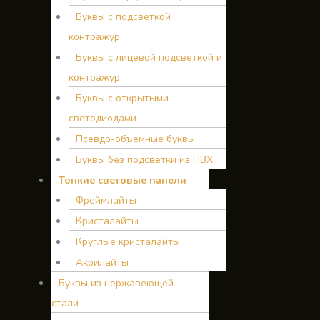
Буквы с подсветкой
контражур
Буквы с лицевой подсветкой и
контражур
Буквы с открытыми
светодиодами
Псевдо-объемные буквы
Буквы без подсветки из ПВХ
Тонкие световые панели
Фреймлайты
Кристалайты
Круглые кристалайты
Акрилайты
Буквы из нержавеющей
стали